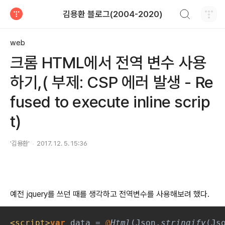
검색하기
김용환 블로그(2004-2020)
티스토리
web
크롬 HTML에서 전역 변수 사용
하기,( 부제: CSP 에러 발생 - Re
fused to execute inline scrip
t)
'김용환'
2017. 12. 5. 15:36
예전 jquery를 쓰던 때를 생각하고 전역변수를 사용해보려 했다.
<script>
var 
data = 
@
Html
(Json.
stringify
(Js