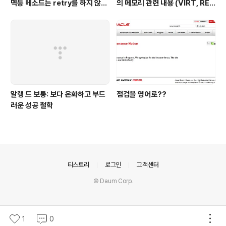
멱등 메소드는 retry를 하지 않는
의 메모리 관련 내용 (VIRT, RE
다 - nginx,python 웹 서버 이용
S, SHR, %MEM)
예시
알랭 드 보통: 보다 온화하고 부드
점검을 영어로??
러운 성공 철학
의안내
티스토리
로그인
고객센터
© Daum Corp.
1
0