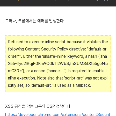
그러나, 크롬에서는 에러를 발생한다.
Refused to execute inline script because it violates the
following Content Security Policy directive: "default-sr
c 'self'". Either the 'unsafe-inline' keyword, a hash ('sha
256-lfyc2lBqjP0Km9O0kTi2WbS/mSUMSiDX55goNiu
mC30='), or a nonce ('nonce-...') is required to enable i
nline execution. Note also that 'script-src' was not expl
icitly set, so 'default-src' is used as a fallback.
XSS 공격을 막는 크롬의 CSP 정책이다.
https://developer.chrome.com/extensions/contentSecurit