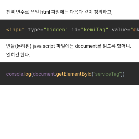
전역 변수로 쓰일 html 파일에는 다음과 같이 정의하고,
<input 
type=
"hidden" 
id=
"kemiTag" 
value=
"
@
번들(분리된) java script 파일에는 document를 읽도록 했더니.
읽히긴 한다..
console
.
log
(
document
.
getElementById
(
"service
Tag"
))