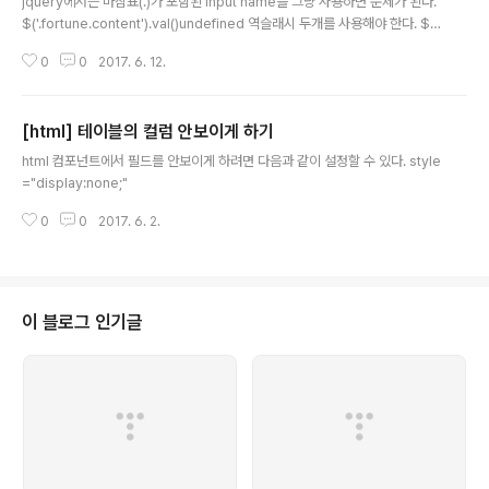
jquery에서는 마침표(.)가 포함된 input name을 그냥 사용하면 문제가 된다.
$('.fortune.content').val()undefined 역슬래시 두개를 사용해야 한다. $('.
fortune\\.content').val()"내용나옴"
0
0
2017. 6. 12.
[html] 테이블의 컬럼 안보이게 하기
글 내용
html 컴포넌트에서 필드를 안보이게 하려면 다음과 같이 설정할 수 있다. style
="display:none;"
0
0
2017. 6. 2.
이 블로그 인기글