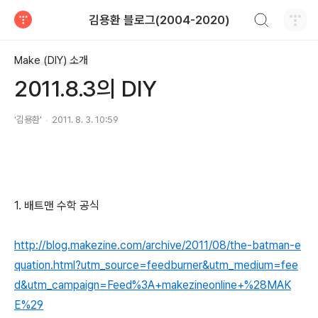
검색하기
김용환 블로그(2004-2020)
티스토리
Make (DIY) 소개
2011.8.3의 DIY
'김용환'
2011. 8. 3. 10:59
1. 배트맨 수학 공식
http://blog.makezine.com/archive/2011/08/the-batman-e
quation.html?utm_source=feedburner&utm_medium=fee
d&utm_campaign=Feed%3A+makezineonline+%28MAK
E%29