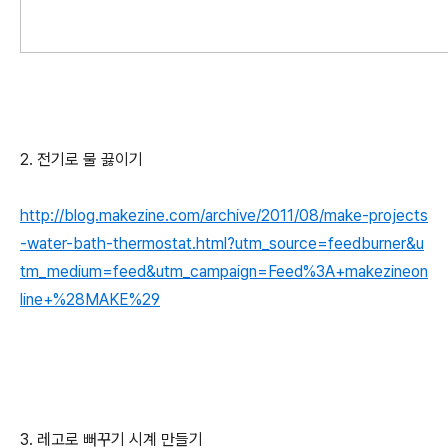
2. 전기로 물 끓이기
http://blog.makezine.com/archive/2011/08/make-projects
-water-bath-thermostat.html?utm_source=feedburner&u
tm_medium=feed&utm_campaign=Feed%3A+makezineon
line+%28MAKE%29
3. 레고로 뻐꾸기 시계 만들기