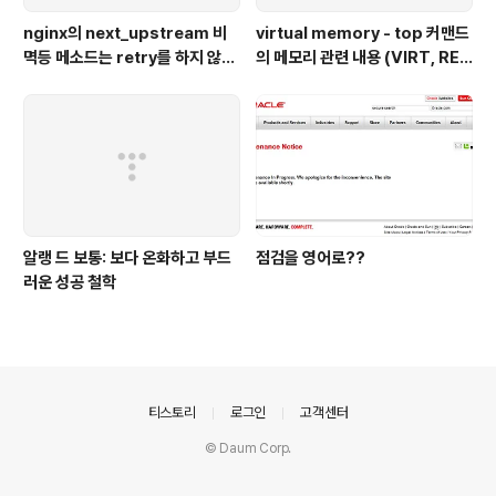
nginx의 next_upstream 비
virtual memory - top 커맨드
멱등 메소드는 retry를 하지 않는
의 메모리 관련 내용 (VIRT, RE
다 - nginx,python 웹 서버 이용
S, SHR, %MEM)
예시
알랭 드 보통: 보다 온화하고 부드
점검을 영어로??
러운 성공 철학
의안내
티스토리
로그인
고객센터
© Daum Corp.