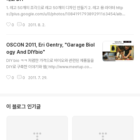
글 내용
1. 레고 50개의 조각으로 레고 50개의 디자인 만들기 2. 레고 용 라이터 http
s://plus.google.com/u/0/photos/108419179389291163454/albu
ms/5627379176228886097#photos/10841917938929116345
0
0
2011. 8. 2.
4/albums/5627379176228886097 12다음 9 9 2 2 5 5 2 2 4 4 1 1 1
1 14 14 4 4 5 5 7 7 15 15 2 2 4 4 2 2 2 2 5 5 7 7 1 1 4 4 1 1 1 1 5 5 3
3 2 2 http://www.flickr.com/photos/30186055@N07/598443078
OSCON 2011, Eri Gentry, "Garage Biol
8/ i love the whole shaping on the head... good stuff!..
ogy And DIYbio"
글 내용
DIY bio ㅋㅋ 저렴한 가격으로 바이오와 관련된 제품들을
DIY로 구축한 이야기와 웹( http://www.meetup.com/
BioCurious/)을 소개하였다. 같이 참여하자는 내용이다.
0
0
2011. 7. 29.
캡쳐한 사진을 올린다. 근데, OSCON에서는 별 것을 다한
다...
이 블로그 인기글