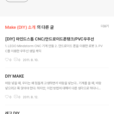
더보기
Make (DIY) 소개
의 다른 글
[DIY] 마인드스톰 CNC/안드로이드폰탱크/PVC우주선
글 내용
1. LEGO Mindstorm CNC 기계 만듦 2. 안드로이드 폰을 이용한 로봇 3. PV
C플 이용한 우주선 생일 케익
0
0
2011. 8. 10.
DIY MAKE
글 내용
바람 넣을 때, 우리는 왜 힘들게 고생하면서 바람을 넣는다.. 기계를 쓸 때, 바람
넣으려고 푹 앉아야 한다. 하지만, 이런 방법에 대해서 다른 생각으로 하다니
굿!!!! 그리고, 스스로 자동차를 고칠 수도 있다. (우리나에도 이런거 있나? ^^;;)
0
0
2011. 8. 12.
레고 DIY