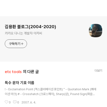
로그 정보
김용환 블로그(2004-2020)
카카오 다니는 개발자 아저씨
구독하기
더보기
etc tools
의 다른 글
특수 문자 기호 이름
글 내용
! - Exclamation Point (엑스클러메이션 포인트) " - Quotation Mark (쿼테
이션 마크) # - Crosshatch (크로스해치), Sharp(샵), Pound Sign(파운드
사인) $ - Dollar Sign (달러사인) % - Percent Sign (퍼센트사인) @ - At
0
0
2007. 6. 4.
Sign (앳 사인, 혹은 앳), Commercial At(커머셜 앳) & - Ampersand (앰