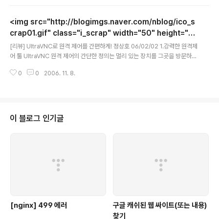
퍼샌드) ' - Apostrophe (어파스트로피) * - Asterisk (애스터리스크) - - H
yphen (하이픈), Dash (대시) . - Period (피리어드), Full Stop (풀스탑) / -
<img src="http://blogimgs.naver.com/nblog/ico_s
Slash (슬래시), Virgule (버귤) ＼ - Back Slash (백슬래시) \ -..
crap01.gif" class="i_scrap" width="50" height="1
글 내용
5" alt="본문스크랩" /> [리뷰] UltraVNC로 원격 제어를 간
[리뷰] UltraVNC로 원격 제어를 간편하게! 정상호 06/02/02 1.강력한 원격제
편하게!
어 툴 UltraVNC 원격 제어의 간단한 정의는 멀리 있는 장치를 그곳을 방문하지
않고도 제어 할 수 있다는 정도로 정리할 수 있다. 원격 제어는 다양한 분야에서
0
0
2006. 11. 8.
널리 사용되고 있으며, PC 분야에서도 이러한 원격 제어를 위한 다양한 소프트
웨어가 출시되어 있다. 필자가 이번에 소개할 UltraVNC도 원격 소프트웨어의
일종으로 멀리 떨어져 있는 PC를 간단하고 편리하게 제어할 수 있는 기능을 가
지고 있다. VNC란 "Virtual Network Computing"의 약자이며, UltraVNC
는 Server 컴퓨터에서 원격 접속한 컴퓨터 모니터로 실시간 캡쳐된 화면을 전
이 블로그 인기글
송해주는 것은 물론 제어할 수 있는 기능도 제공..
[nginx] 499 에러
구글 캐쉬된 웹 싸이트(또는 내용)
찾기