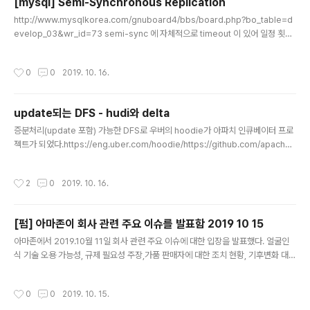
[mysql] Semi-Synchronous Replication
글 내용
http://www.mysqlkorea.com/gnuboard4/bbs/board.php?bo_table=d
evelop_03&wr_id=73 semi-sync 에 자체적으로 timeout 이 있어 일정 횟수
실패하면, 자동으로 async 로 변경된다.
작성시간
0
0
2019. 10. 16.
update되는 DFS - hudi와 delta
글 내용
증분처리(update 포함) 가능한 DFS로 우버의 hoodie가 아파치 인큐베이터 프로
젝트가 되었다.https://eng.uber.com/hoodie/https://github.com/apache/i
ncubator-hudihttps://hudi.apache.org/concepts.html 실제 기존 소스를
보기 위해 https://github.com/uber/hudi 에 접근하면 https://github.com/ap
작성시간
2
0
2019. 10. 16.
ache/incubator-hudi 로 리디렉션된다. 데이터브릭스는 이와 비슷한 오픈소스가
있다.. 현재 0.4이다. https://databricks.com/product/databricks-deltahtt
ps://docs.delta.io/0.4.0/quick-start.htmlhttps..
[펌] 아마존이 회사 관련 주요 이슈를 발표함 2019 10 15
글 내용
아마존에서 2019.10월 11일 회사 관련 주요 이슈에 대한 입장을 발표했다. 얼굴인
식 기술 오용 가능성, 규제 필요성 주장,가품 판매자에 대한 조치 현황, 기후변화 대
응, 직장 내 다양성 등에 대한 입장문을 발표했다. https://www.aboutamazon.c
om/our-company/our-positions https://www.cnbc.com/2019/10/11/a
작성시간
0
0
2019. 10. 15.
mazon-posts-blog-on-big-topics-like-regulation-and-counterfeits.