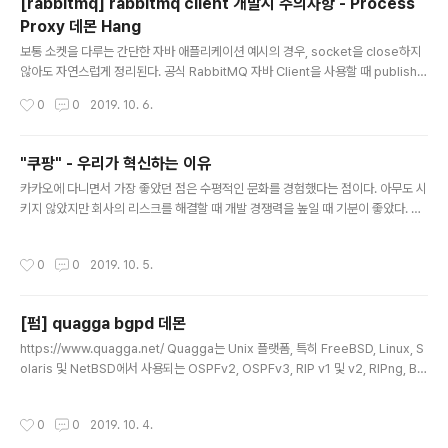
[rabbitmq] rabbitmq client 개발시 주의사항 - Process
bject], val createdAt: St..
Proxy 데몬 Hang
글 내용
보통 소켓을 다루는 간단한 자바 애플리케이션 예시의 경우, socket을 close하지
않아도 자연스럽게 정리된다. 공식 RabbitMQ 자바 Client을 사용할 때 publish
코드에서 사용하는 connection을 종료하지 않으면 계속 hang된다. val connect
작성시간
0
0
2019. 10. 6.
ion = connectionFactory.newConnection val channel = connection.cr
eateChannel channel.exchangeDeclare(exchange, builtinExchangeT
ype, false) messages.foreach { message => channel.basicPublish(ex
"쿠팡" - 우리가 혁신하는 이유
change, "", MessageProperties.PERSISTENT_TEXT_PLAIN..
글 내용
카카오에 다니면서 가장 좋았던 점은 수평적인 문화를 경험했다는 점이다. 아무도 시
키지 않았지만 회사의 리스크를 해결할 때 개발 경쟁력을 높일 때 기분이 좋았다. 여
전히 말단 직장인인데도 승진 못했다고 어려워하지 않은 이유가 바로 수평적인 문화
에 있다고 할 수 있다. "쿠팡" - 우리가 혁신하는 이유 책을 읽고 Aggresive 수평문
작성시간
0
0
2019. 10. 5.
화를 가진 문화를 엿볼 수 있어서 좋았다. 말로만 듣던 힘들다는 점이 이거였군.... ㅎ
ㅎㅎ 좋은 내용을 발췌한다. Wow - 고객의 신뢰를 최우선한다.Focus - 결과를 낼
수 있는 일을 찾아서 깊이 있게 판다.Fail Fast - 우리는 실패를 두려워하지 않고,실
[펌] quagga bgpd 데몬
패로부터 배운다.Be Open - 군중심리에 휩쓸리지 않고 자신의 목소리를 낸다.Beli
글 내용
eve - 나와 내 동..
https://www.quagga.net/ Quagga는 Unix 플랫폼, 특히 FreeBSD, Linux, S
olaris 및 NetBSD에서 사용되는 OSPFv2, OSPFv3, RIP v1 및 v2, RIPng, BG
P-4의 구현을 제공하는 라우팅 소프트웨어이다. Quagga는 Kunihiro Ishiguro가
개발한 GNU Zebra의 포크 버전이다. Quagga 아키텍처는 기본 데몬 인 zebra
작성시간
0
0
2019. 10. 4.
로 구성되어 있으며 기본 Unix 커널에 대한 추상화 계층 역할을하며 Unix 또는 TC