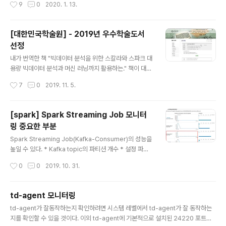
작성시간
9
0
2020. 1. 13.
게 몇..
실무자 관점에서 다룬 마이크로 서비스 아키텍처 (2판)이
4위를 차지했다.고생한 것 만큼 정당한 대우를 독자들에게
서 받아서 너무 좋다. (이제서야 글을 봤고 어떤 사람에게도
[대한민국학술원] - 2019년 우수학술도서
부탁이 한적이 없다. 그만큼 의미가 있다!! ) 1판 번역을 완
선정
료한 후 2판 번역까지 완료하고거의 내 혼자 힘으로 (최종
글 내용
편집까지) 꼼꼼하게 본 책이라 많은 기억이 남는 책이다. ht
내가 번역한 책 "빅데이터 분석을 위한 스칼라와 스파크 대
tp://www.kyobobook.co.kr/eventRenewal/event
용량 빅데이터 분석과 머신 러닝까지 활용하는." 책이 대한
ViewByPid.laf?eventId=84458 지금 번역 중인 Doc
민국학술원에서 선정한 2019 우수학술도서가 되었다. htt
작성시간
7
0
2019. 11. 5.
ker in Practic..
p://www.kyobobook.co.kr/product/detailViewK
or.laf?ejkGb=KOR&mallGb=KOR&barcode=979
1161752402&orderClick=LAG&Kc= http://www.
[spark] Spark Streaming Job 모니터
nas.go.kr/info/notice/view.jsp?NP_Code=10000
링 중요한 부분
043&NP_DataCode=20000014&NGB_Code=10
글 내용
002646&searchKey=NGB_SUBJECT&searchVal
Spark Streaming Job(Kafka-Consumer)의 성능을
=&pg=2 출판사에서 도와주신 것 같다.
높일 수 있다. * Kafka topic의 파티션 개수 * 설정 파일
의 spark.streaming.kafka.maxRatePerPartition
작성시간
0
0
2019. 10. 31.
이다. * 파티션 개수가 10개 * spark.streaming.kafka.
maxRatePerPartition이 5 개이면 => 50 event /dur
ation 성능이 나온다. 그러나 maxRatePerPartition이
td-agent 모니터링
너무 크면 OOM이 발생하거나 스트리밍 시스템(sink)에
글 내용
td-agent가 잘동작하는지 확인하려면 시스템 레벨에서 td-agent가 잘 동작하는
영향을 줄 수 있다. 스트리밍이 제대로 동작되는지 확인하
지를 확인할 수 있을 것이다. 이외 td-agent에 기본적으로 설치된 24220 포트를
려면 2가지를 확인할 수 있다. 1) 52 completed batch