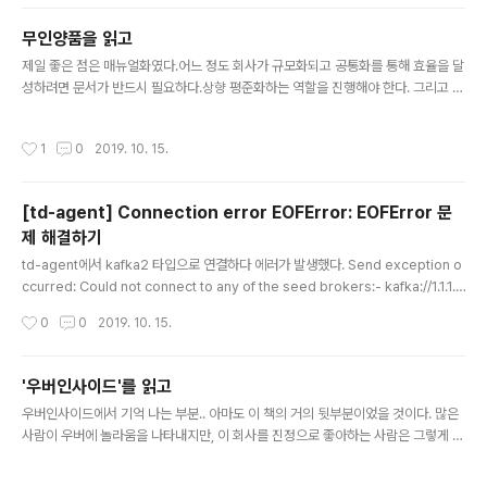
html
무인양품을 읽고
글 내용
제일 좋은 점은 매뉴얼화였다.어느 정도 회사가 규모화되고 공통화를 통해 효율을 달
성하려면 문서가 반드시 필요하다.상향 평준화하는 역할을 진행해야 한다. 그리고 문
서는 계속 창조적으로 변경되면 좋을 것이다.문서는 한번 작성되면 종료되는 것이 아
니라 계속 살아 움직일 수 있도록 모두가노력해야 개발문화가 제대로 동작되는 것 같
작성시간
1
0
2019. 10. 15.
다. 위기에 처한 무인양품(無印良品)을 극적으로 회생시켜 글로벌기업으로 키운 마
쓰이 타다미쓰 회장의 경영철학이 담긴 책이다. 핵심키워드는 ‘구조(構造)’. 저자는
조직의 근간은 구조이며, 구조가 제대로 구축되어 있지 않으면 아무리 구조조정을 해
[td-agent] Connection error EOFError: EOFError 문
도 부진의 근본원인이 제거되지 않아 쇠퇴를 면하기 어렵다고 강조한다. 그러므로 모
제 해결하기
든 노하우를 표준화한 매뉴얼을 만들어 철저히 실행하라고 조언한다. ..
글 내용
td-agent에서 kafka2 타입으로 연결하다 에러가 발생했다. Send exception o
ccurred: Could not connect to any of the seed brokers:- kafka://1.1.1.1:
9092 Connection error EOFError: EOFError 설정에서 topic_key 대신top
작성시간
0
0
2019. 10. 15.
ic_key ${토픽 이름} 으로 변경하니 더이상 에러도 안나고 잘 동작 했다. default_t
opic ${토픽 이름}
'우버인사이드'를 읽고
글 내용
우버인사이드에서 기억 나는 부분.. 아마도 이 책의 거의 뒷부분이었을 것이다. 많은
사람이 우버에 놀라움을 나타내지만, 이 회사를 진정으로 좋아하는 사람은 그렇게 많
지 않다"는 한 줄 요약은 제멋대로인 우버 창업자 칼라닉과도 그대로 겹친다. 칼라닉
은 저자와의 인터뷰에서 '비열하다'는 세평에 대해 "나는 비열한 사람이 아닙니다. 적