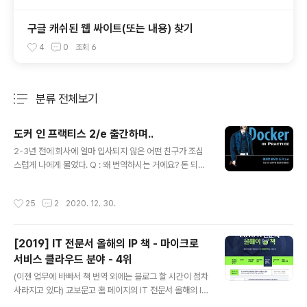
구글 캐쉬된 웹 싸이트(또는 내용) 찾기
4
0
조회
6
분류 전체보기
주요 글 목록
도커 인 프랙티스 2/e 출간하며..
글 내용
2-3년 전에 회사에 얼마 입사되지 않은 어떤 친구가 조심
스럽게 나에게 물었다. Q : 왜 번역하시는 거에요? 돈 되는
거에요? 나는 그 친구에 웃으면서 말했다. A: 돈이 안되더
라구요. 그러자 그 친구는 정말 궁금한 얼굴로 나에게 해맑
작성시간
25
2
2020. 12. 30.
게 물었다. Q : 그럼, 왜 번역하시는 거에요? 나는 답이 있
었지만, 머리 속을 다시 정리하며 말하고 싶었다. A: (잠깐
의 침묵) #--------- 생각 중----- 처음 내가 번역한 이
[2019] IT 전문서 올해의 IP 책 - 마이크로
유는 먼가 내가 먼가를 했다는 느낌(상패) 나 자존감을 세
서비스 클라우드 분야 - 4위
우기 위함이 있었다. 40살에 큰 컨퍼런스에서 발표하고 번
글 내용
역을 시작했다. (번역하는데 머뭇거리던 출판사 실무자를
(이젠 업무에 바빠서 책 번역 외에는 블로그 할 시간이 점차
설득하기엔 컨퍼런스 발표가 효과적이었다) 영어 번역이
사라지고 있다) 교보문고 홈 페이지의 IT 전문서 올해의 IP
얼마나 재미있던지, 일년에 4권을 번역하기도 했다. 그렇
책 - 마이크로 서비스 클라우드 분야를 봤더니,내가 번역한