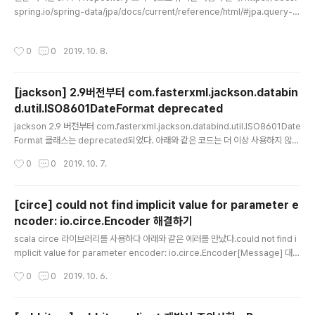
spring.io/spring-data/jpa/docs/current/reference/html/#jpa.query-m
ethods Table 3. Supported keywords inside method namesKeyword
SampleJPQL snippetAndfindByLastnameAndFirstname… where x.las
작성시간
0
0
2019. 10. 8.
tname = ?1 and x.firstname = ?2OrfindByLastnameOrFirstname… whe
re x.lastname = ?1 or x.firstname = ?2Is, EqualsfindByFirstname,findB
yFirstnameIs,findByFirst..
[jackson] 2.9버전부터 com.fasterxml.jackson.databin
d.util.ISO8601DateFormat deprecated
글 내용
jackson 2.9 버전부터 com.fasterxml.jackson.databind.util.ISO8601Date
Format 클래스는 deprecated되었다. 아래와 같은 코드는 더 이상 사용하지 않
고. ObjectMapper mapper = new ObjectMapper();objectMapper.set
작성시간
0
0
2019. 10. 7.
DateFormat(new ISO8601DateFormat()); StDateFormat이나, Joda 를 사
용하는 것이 좋은 것 같다. ObjectMapper mapper = new ObjectMapper();
mapper.setDateFormat(new StdDateFormat()); 개인적으로 Joda로 변경
[circe] could not find implicit value for parameter e
하니 괜찮았다.
ncoder: io.circe.Encoder 해결하기
글 내용
scala circe 라이브러리를 사용하다 아래와 같은 에러를 만났다.could not find i
mplicit value for parameter encoder: io.circe.Encoder[Message] 대충
코드는 이렇다. Message case class를 json으로 변경하는 것이다.object Me
작성시간
0
0
2019. 10. 6.
ssageType extends Enumeration { type MessageType = Value val DE
L = Value val INSERT = Value } case class Message( val version: Strin
g, val pipelineType: MessageType.Value, val headers: Map[String, O