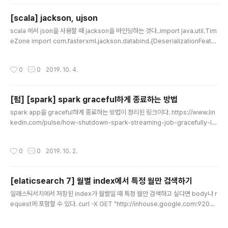
P 스트림을 통해 Zserv API를 Quagga 클라이언트에 제공합니다. 이러한 Zserv
클라이언트는 일반적으로 라우팅 프로토콜을 구현하고 라우팅 업데이트를 zebra
[scala] jackson, ujson
데몬과 통신합니다. 기존 Zserv 구현은 다음..
글 내용
scala 에서 json을 사용할 때 jackson을 바인딩하는 것다..import java.util.Tim
eZone import com.fasterxml.jackson.databind.{DeserializationFeatur
e, ObjectMapper} import com.fasterxml.jackson.databind.util.StdDat
eFormat import com.fasterxml.jackson.module.scala.DefaultScalaMo
작성시간
0
0
2019. 10. 4.
dule import com.fasterxml.jackson.module.scala.experimental.Scala
ObjectMapper object JasksonJsonUtil { val mapper = new ObjectMa
pper() with Sc..
[펌] [spark] spark graceful하게 종료하는 방법
글 내용
spark app을 graceful하게 종료하는 방법이 정리된 링크이다. https://www.lin
kedin.com/pulse/how-shutdown-spark-streaming-job-gracefully-la
n-jiang/ https://github.com/lanjiang/streamingstopgraceful/blob/mast
er/src/main/scala/com/cloudera/ps/GracefulShutdownExample.scala
작성시간
0
0
2019. 10. 2.
[elaticsearch 7] 월별 index에서 특정 월만 검색하기
글 내용
일래스틱서치에서 저장된 index가 월별일 때 특정 월만 검색하고 싶다면 body나 r
equest에 포함할 수 있다. curl -X GET "http://inhouse.google.com:9200/
reqlog-*/_search?ignore_unavailable=true" -H 'Content-Type: appli
cation/json' -d'{ "query": { "terms" : { "_index" : ["reqlog-2019-09, re