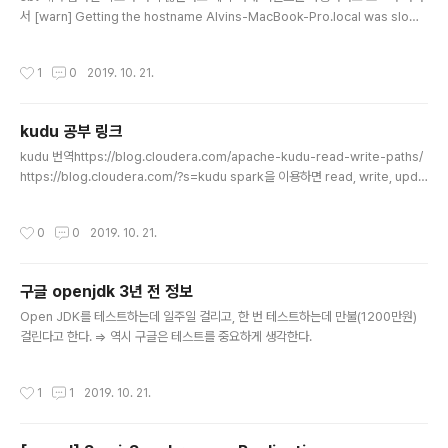
서 [warn] Getting the hostname Alvins-MacBook-Pro.local was slow
(5003.850955 ms). This is likely because the computer's hostname i
s not set. You can set the hostname with the command: scutil --set H
작성시간
1
0
2019. 10. 21.
ostName $(scutil --get LocalHostName).아래 커맨드를 사용하니 잘 동작한
다. $ scutil —set HostName $(scutil —get LocalHostName) 참고할 내용
실제 코드 https://github.com/sbt/sbt/pul..
kudu 공부 링크
글 내용
kudu 번역https://blog.cloudera.com/apache-kudu-read-write-paths/
https://blog.cloudera.com/?s=kudu spark을 이용하면 read, write, upda
te가 가능하다..
작성시간
0
0
2019. 10. 21.
구글 openjdk 3년 전 정보
글 내용
Open JDK를 테스트하는데 일주일 걸리고, 한 번 테스트하는데 만불(1200만원)
걸린다고 한다. => 역시 구글은 테스트를 중요하게 생각한다.
작성시간
1
1
2019. 10. 21.