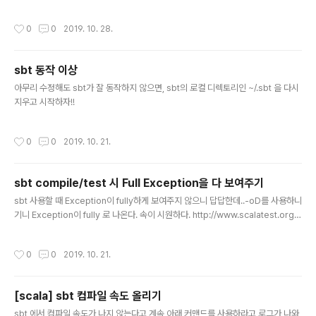
활성화하고 해당 서버의 포트를 체크한다. @type monitor_agent bind 0.0.0.0
es, 653 records (동작안되면 0 completed batche
port 24220 대략 (파이썬을 사용해 ) ansible의 host 파일을 읽어 아래와 같이
s 라고 뜬..
작성시간
0
0
2019. 10. 28.
모니터링할 수 있다. failed_servers = []for ansible_server in ansible_ser
ver_list:url = f"http://{ansible_server}:24220/api/plugins.json"try:r = r
equests.get(url)r.raise_for_status()except (requests...
sbt 동작 이상
글 내용
아무리 수정해도 sbt가 잘 동작하지 않으면, sbt의 로컬 디렉토리인 ~/.sbt 을 다시
지우고 시작하자!!
작성시간
0
0
2019. 10. 21.
sbt compile/test 시 Full Exception을 다 보여주기
글 내용
sbt 사용할 때 Exception이 fully하게 보여주지 않으니 답답한데..-oD를 사용하니
기니 Exception이 fully 로 나온다. 속이 시원하다. http://www.scalatest.org/u
ser_guide/using_scalatest_with_sbtSpecifying ScalaTest Arguments
You can pass arguments to ScalaTest by using testOptions and Test
작성시간
0
0
2019. 10. 21.
s.Argument in your sbt build file:testOptions in Test += Tests.Argum
ent(TestFrameworks.ScalaTest, "-oD") The -oD argument above will
be pass to ScalaTest..
[scala] sbt 컴파일 속도 올리기
글 내용
sbt 에서 컴파일 속도가 나지 않는다고 계속 아래 커맨드를 사용하라고 로그가 나와