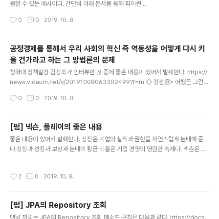
용할 수 있는 예시이다. 간단히 아래 문서를 통해 파이썬으
로 사용할 수 있다.https://python-jenkins.readthed
작성시간
0
0
2019. 10. 8.
ocs.io/en/latest/examples.html#example-3-wo
rking-with-jenkins-jobs 예시에서는 토큰이 아니라 u
ser 이름, password를 사용했다. 가벼운 배치이니. ser
공정경제를 통해서 우리 사회의 혁신 즉 역동성을 어떻게 다시 키
ver = jenkins.Jenkins(self.host, username=self.u
울 건가라고 하는 그 방법론의 문제
ser, password=self.password) 그냥 사용하면 403
글 내용
에러가 난다. urllib.error.HTTPError: HTTP Error 4
청와대 정책실장 김상조가 인터뷰한 것 중에 좋은 내용이 있어서 발췌한다. https://
03: Forbidden 제대로 동작시킬려면 configure sec..
news.v.daum.net/v/20191008063302499?f=m ◇ 정관용> 어쨌든 그런데
지금 지난 20년 동안을 보면 공정경제, 즉 재벌의 기득권 구조가 다른 신생 기업들의
작성시간
0
0
2019. 10. 8.
성장을 상당히 가로막아온 측면이 강하다. 이건 분명히 인정할 수밖에 없는 거 아닙
니까? 지난 20년 동안. 앞으로는 그게 없어질까요?◆ 김상조> 그러니까 이제 그 공
정경제를 통해서 우리 사회의 혁신 즉 역동성을 어떻게 다시 키울 건가라고 하는 그
[펌] 넥슨, 플레이의 좋은 내용
방법론의 문제라고 생각을 합니다. 그래서 그날 제가 말씀드렸던 것도 우리가 생각하
글 내용
좋은 내용이 있어서 발췌한다. 상장은 기업의 실적과 권한을 자연스럽게 분배해 준
는 경제민주화, 재벌개혁, 공정경제의 상이 혹시나 30년 전에 만들어진 것이 아니냐
다.상장과 성장과 보상과 분배의 황금 비율은 기업 경영의 영원한 숙제다. 넥슨은 이
즉 한국 경제가 고도 성장하고..
지점에서 심한 상장통을 앓았다.수평적 조직이라는 넥슨의 장점이 이때만큼은 약점
으로 작용했다. 위젯 인수는 내부 개발자들한테 충격이었지만 분명 김정주의 탁월한
작성시간
2
0
2019. 10. 8.
경영적 선택이었다.위젯 인수는 양면적이었다. 넥슨의 위젯 인수로 한국 게임 업계는
지각 변동을 겪게 된다. 정상원을 비롯한 개발자들이 대거 이탈하면서 넥슨 경쟁사들
의 개발력이 강화된다. 역설적으로 경영 실험의 실패는 넥슨에 전문 경영인 체제가
[펌] JPA의 Repository 조회
뿌리내리는 바탕이 된다. 대주주 김정주가 자기 역할을 재정의한 덕분에 넥슨에는 전
글 내용
문 경영인 중심의 경영 문화가 일찍부터 자리잡게 된다. ... 성공의..
맨날 까먹는 JPA의 Repository 조회 메소드 규칙은 다음과 같다. https://docs.