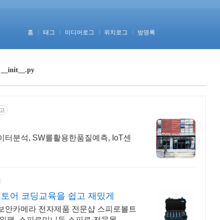
홈
태그
미디어로그
위치로그
방명록
nit__.py
고
터분석, SW를활용한품질예측, IoT센
스토어 코딩교육을 쉽고 재밌게
D,보안카메라 전자제품 전문샵 스피로볼트
워팩, 스피로미니등 스피로 전문몰