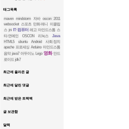
태그목록
maven
mindstorm
자바
oscon 2011
websocket
스포츠
만화·애니
이클립
IT·컴퓨터
스
jni
레고 마인드스톰
스
Java
타·연예인
OSCON
리눅스
HTML5
ubuntu
Android
사회·정치
apache
프로세싱
Arduino
마인드스톰
영화
음악
java7
아두이노
Lego
안드
로이드
jdk7
최근에 올라온 글
최근에 달린 댓글
최근에 받은 트랙백
글 보관함
달력