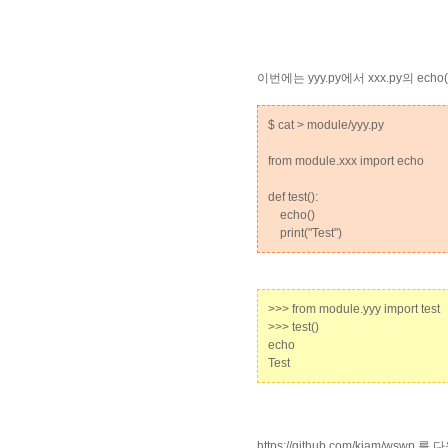
이번에는 yyy.py에서 xxx.py의 ec
$ cat > module/yyy.py
from module.xxx import echo
def test():
echo()
print("Test")
>>> from module.yyy import test
>>> test()
echo
Test
https://github.com/kjam/w