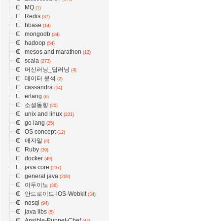
MQ
(1)
Redis
(37)
hbase
(14)
mongodb
(34)
hadoop
(54)
mesos and marathon
(12)
scala
(273)
머신러닝_딥러닝
(4)
데이터 분석
(2)
cassandra
(54)
erlang
(6)
소셜동향
(20)
unix and linux
(231)
go lang
(25)
OS concept
(12)
애자일
(4)
Ruby
(39)
docker
(49)
java core
(237)
general java
(269)
아두이노
(36)
안드로이드-iOS-Webkit
(34)
nosql
(94)
java libs
(5)
Ansible-Puppet-Chef
(44)