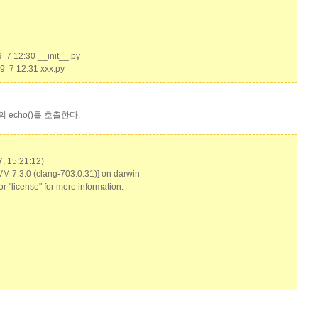
9 7 12:30 __init__.py
 9 7 12:31 xxx.py
의 echo()를 호출한다.
7, 15:21:12)
M 7.3.0 (clang-703.0.31)] on darwin
 or "license" for more information.