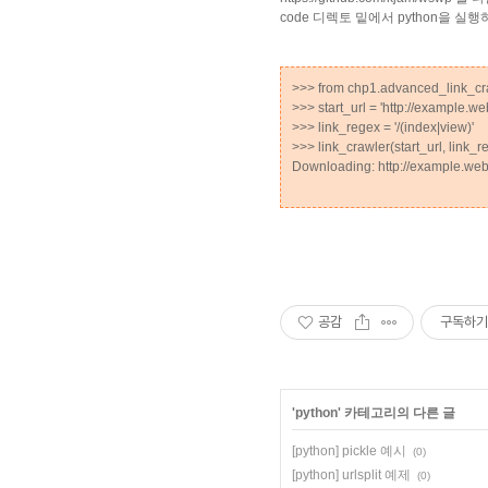
code 디렉토 밑에서 python을 
>>> from chp1.advanced_link_cra
>>> start_url = 'http://example.w
>>> link_regex = '/(index|view)'
>>> link_crawler(start_url, link_
Downloading: http://example.we
공감
구독하기
'
python
' 카테고리의 다른 글
[python] pickle 예시
(0)
[python] urlsplit 예제
(0)