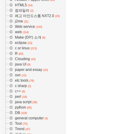
HTML5
(14)
컴파일러
(2)
레고 마인드스톰 NXT2.0
(20)
j2me
(11)
Web service
(143)
web
(114)
Make (DIY) 소개
(9)
eclipse
(23)
c or linux
(213)
R
(83)
Clouding
(10)
java UI
(9)
paper and essay
(10)
svn
(13)
etc tools
(76)
c sharp
(2)
c++
(6)
perl
(18)
java script
(28)
python
(65)
DB
(118)
general computer
(4)
Tool
(75)
Trend
(47)