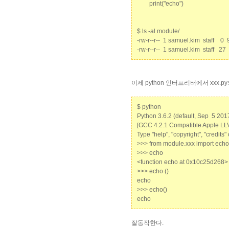
print("echo")
$ ls -al module/
-rw-r--r-- 1 samuel.kim staff 0 
-rw-r--r-- 1 samuel.kim staff 27
이제 python 인터프리터에서 xxx.py
$ python
Python 3.6.2 (default, Sep 5 201
[GCC 4.2.1 Compatible Apple LLV
Type "help", "copyright", "credits"
>>> from module.xxx import echo
>>> echo
<function echo at 0x10c25d268>
>>> echo ()
echo
>>> echo()
echo
잘동작한다.