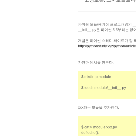
파이썬 모듈/패키징 프로그래밍의 __in
__init__.py은 파이썬 3.3부터
개념은 파이썬 스터디 싸이트가 잘 되
http://pythonstudy.xyz/pytho
간단한 예시를 만든다.
$ mkdir -p module
$ touch module/__init__.py
xxx라는 모듈을 추가한다.
$ cat > module/xxx.py
def echo():