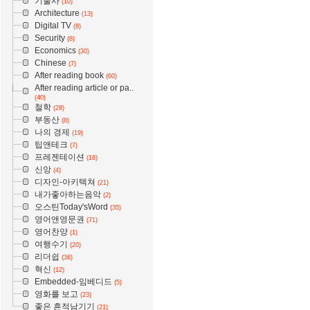
기술사
(10)
Architecture
(13)
Digital TV
(8)
Security
(8)
Economics
(30)
Chinese
(7)
After reading book
(60)
After reading article or pa..
(40)
철학
(28)
부동산
(8)
나의 경제
(19)
팁앤테크
(7)
프레젠테이션
(16)
신앙
(4)
디자인-아키텍쳐
(21)
내가좋아하는음악
(2)
오스틴Today'sWord
(35)
영어앤영문권
(71)
영어찬양
(1)
여행수기
(20)
리더쉽
(36)
혁신
(12)
Embedded-임베디드
(5)
영화를 보고
(23)
좋은 흔적남기기
(21)