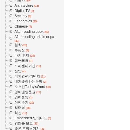
기술사
(10)
Architecture
(13)
Digital TV
(8)
Security
(8)
Economics
(30)
Chinese
(7)
After reading book
(60)
After reading article or pa..
(40)
철학
(28)
부동산
(8)
나의 경제
(19)
팁앤테크
(7)
프레젠테이션
(16)
신앙
(4)
디자인-아키텍쳐
(21)
내가좋아하는음악
(2)
오스틴Today'sWord
(35)
영어앤영문권
(71)
영어찬양
(1)
여행수기
(20)
리더쉽
(36)
혁신
(12)
Embedded-임베디드
(5)
영화를 보고
(23)
좋은 흔적남기기
(21)