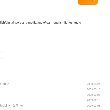
glish/digital-tools-and-media/audio/learn-english-itunes-audio
r God
2009.03.24
(1)
2009.03.18
2009.03.05
2009.02.19
inability) 출현
2009.02.05
(0)