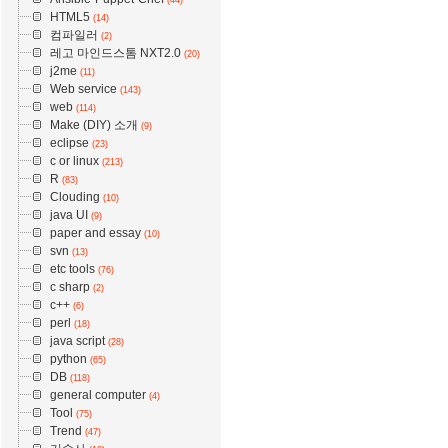
HTML5
(14)
컴파일러
(2)
레고 마인드스톰 NXT2.0
(20)
j2me
(11)
Web service
(143)
web
(114)
Make (DIY) 소개
(9)
eclipse
(23)
c or linux
(213)
R
(83)
Clouding
(10)
java UI
(9)
paper and essay
(10)
svn
(13)
etc tools
(76)
c sharp
(2)
c++
(6)
perl
(18)
java script
(28)
python
(65)
DB
(118)
general computer
(4)
Tool
(75)
Trend
(47)