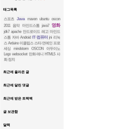
태그목록
Java
스포츠
maven
ubuntu
oscon
영화
2011
음악
마인드스톰
java7
jdk7
apache
안드로이드
레고 마인드
IT·컴퓨터
스톰
자바
Android
jni
리눅
스
Arduino
이클립스
스타·연예인
프로
세싱
mindstorm
OSCON
아두이노
Lego
websocket
만화·애니
HTML5
사
회·정치
최근에 올라온 글
최근에 달린 댓글
최근에 받은 트랙백
글 보관함
달력