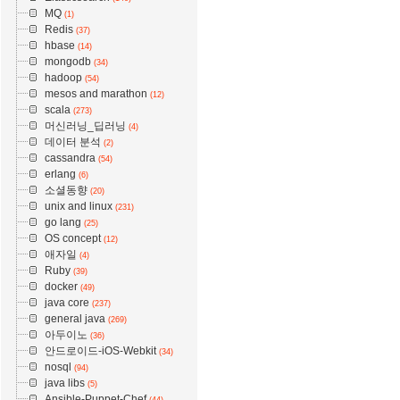
MQ
(1)
Redis
(37)
hbase
(14)
mongodb
(34)
hadoop
(54)
mesos and marathon
(12)
scala
(273)
머신러닝_딥러닝
(4)
데이터 분석
(2)
cassandra
(54)
erlang
(6)
소셜동향
(20)
unix and linux
(231)
go lang
(25)
OS concept
(12)
애자일
(4)
Ruby
(39)
docker
(49)
java core
(237)
general java
(269)
아두이노
(36)
안드로이드-iOS-Webkit
(34)
nosql
(94)
java libs
(5)
Ansible-Puppet-Chef
(44)