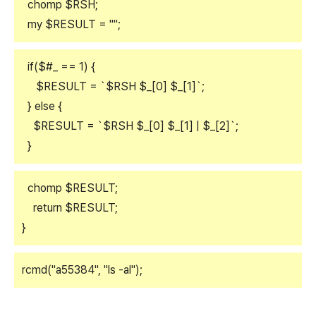
chomp $RSH;
my $RESULT = "";
if($#_ == 1) {
$RESULT = `$RSH $_[0] $_[1]`;
} else {
$RESULT = `$RSH $_[0] $_[1] | $_[2]`;
}
chomp $RESULT;
return $RESULT;
}
rcmd("a55384", "ls -al");