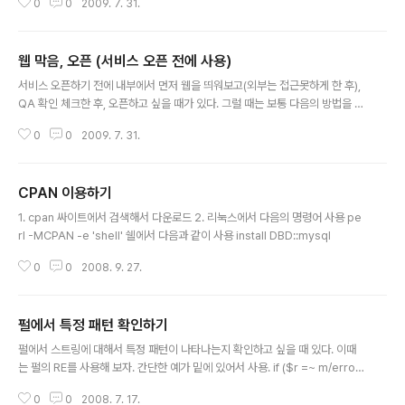
0
0
2009. 7. 31.
웹 막음, 오픈 (서비스 오픈 전에 사용)
글 내용
서비스 오픈하기 전에 내부에서 먼저 웹을 띄워보고(외부는 접근못하게 한 후),
QA 확인 체크한 후, 오픈하고 싶을 때가 있다. 그럴 때는 보통 다음의 방법을 사
용한다. 1. 도메인이 오픈 시간에 오픈한다. 2. 티져를 먼져오픈해놓고, 오픈 시
0
0
2009. 7. 31.
간에 진짜 웹 서비스를 배포한다. 3. 도메인 신청이 되어 있지만, 아직 보여주고
싶지 않을 때는 아파치를 내리기 이 외에 웹 어플리케이션은 그대로 두고, 방화
벽으로 막는 경우가 있다. 다른 것에 비해서 미리 준비시키게 하고, 단순히 스크
CPAN 이용하기
립트만 실행하면 되기 까닭에 편한 부분이 존재한다. (웹 오픈 80 및 8080 포
글 내용
트 막기) 스크립트 closeweb.pl #!/usr/bin/perl # 이 스크립트는 리얼 프로
1. cpan 싸이트에서 검색해서 다운로드 2. 리눅스에서 다음의 명령어 사용 pe
젝트가 오픈하기 전에 방화벽을 열어 # 특정 서버에 ..
rl -MCPAN -e 'shell' 쉘에서 다음과 같이 사용 install DBD::mysql
0
0
2008. 9. 27.
펄에서 특정 패턴 확인하기
글 내용
펄에서 스트링에 대해서 특정 패턴이 나타나는지 확인하고 싶을 때 있다. 이때
는 펄의 RE를 사용해 보자. 간단한 예가 밑에 있어서 사용. if ($r =~ m/error
getting credentials: Ticket expired/) { print "** $HOST server 리
0
0
2008. 7. 17.
스타트 실패되었습니다. 커보러스 티켓이 expired되었습니다. kinit -f {계정}