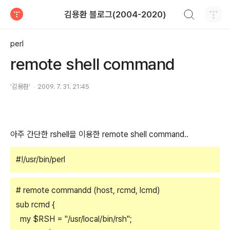
검색하기
김용환 블로그(2004-2020)
티스토리
perl
remote shell command
'김용환'
2009. 7. 31. 21:45
아주 간단한 rshell을 이용한 remote shell command..
#!/usr/bin/perl
# remote commandd (host, rcmd, lcmd)
sub rcmd {
my $RSH = "/usr/local/bin/rsh";