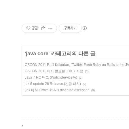
공감
구독하기
'
java core
' 카테고리의 다른 글
OSCON 2011 Raffi Krikorian, "Twitter: From Ruby on Rails to the J
OSCON 2011 에서 발표한 JDK 7 자료
(0)
Java 7 RC 버그 (WatchService쪽)
(0)
jdk 6 update 26 Release (긴급 패치)
(0)
[jdk 6] MD2withRSA is disabled exception
(0)
,