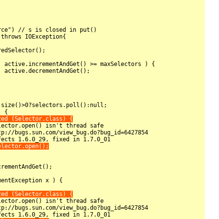
zed (Selector.class) {
lector.open();

zed (Selector.class) {