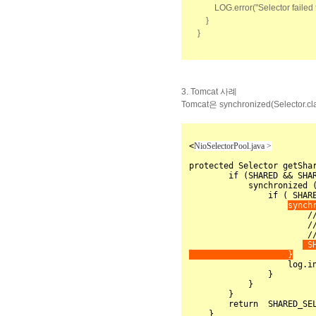
LOG
.error(
"Selector failed
}
}
3. Tomcat 사례
Tomcat은 synchronized(Selecto
<
NioSelectorPool.java >
protected Selector getShar
        if (SHARED && SHARED_SELECTOR == null) {

            synchronized ( NioSelectorPool.class ) {

                if ( SHARED_SELECTOR == null )  {

synch
                        // Selector.open() isn't thread safe

                        // http://bugs.sun.com/view_bug.do?bug_id=6427854

                        // Affects 1.6.0_29, fixed in 1.7.0_01

 S
                    }

                    log.info("Using a shared selector for servlet write/read");

                }

            }

        }

        return  SHARED_SELECTOR;

    }