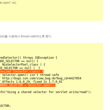
 to open"
, ie);
r.class)를 사용해서 thread safe하도록 했다.
edSelector() throws IOException {

ronized (Selector.class) {
HARED_SELECTOR = Selector.open();
