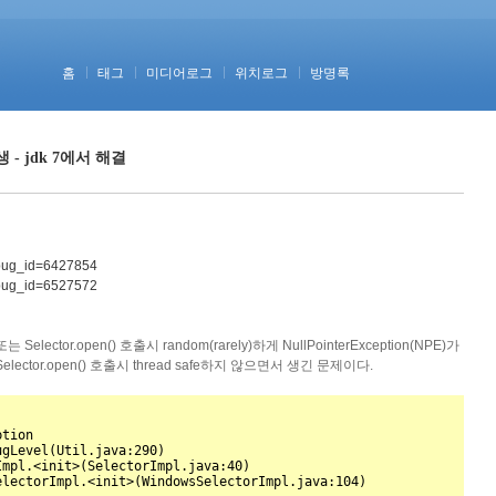
홈
태그
미디어로그
위치로그
방명록
발생 - jdk 7에서 해결
?bug_id=6427854
?bug_id=6527572
) 또는 Selector.open() 호출시 random(rarely)하게 NullPointerException(NPE)가
ctor.open() 호출시 thread safe하지 않으면서 생긴 문제이다.
tion
