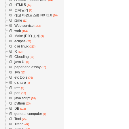
HTML5
(14)
컴파일러
(2)
레고 마인드스톰 NXT2.0
(20)
j2me
(11)
Web service
(143)
web
(114)
Make (DIY) 소개
(9)
eclipse
(23)
c or linux
(213)
R
(83)
Clouding
(10)
java UI
(9)
paper and essay
(10)
svn
(13)
etc tools
(76)
c sharp
(2)
c++
(6)
perl
(18)
java script
(28)
python
(65)
DB
(118)
general computer
(4)
Tool
(75)
Trend
(47)