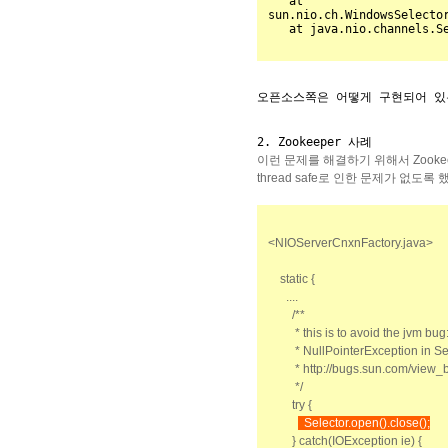
   at 
sun.nio.ch.WindowsSelector
   at java.nio.channels.
오픈소스쪽은 어떻게 구현되어 있
2. Zookeeper 사례
이런 문제를 해결하기 위해서 Zook
thread safe로 인한 문제가 없도록 했
<NIOServerCnxnFactory.java>
static
{
....
/**
* this is to avoid the
jvm
bug
* NullPointerException in Sel
* http://bugs.sun.com/view_
*/
try
{
Selector.open().close();
}
catch
(IOException ie) {