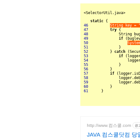
<SelectorUtil.java>
static
46
String key = 
47
try
48
49
if
 (bugle
50
Syste
51
52
          } 
catch
53
if
54
                  logge
55
56
57
if
58
              logger.de
59
              logger.de
60
61
      }
http://www.컴스쿨.com
광
JAVA 컴스쿨닷컴 당