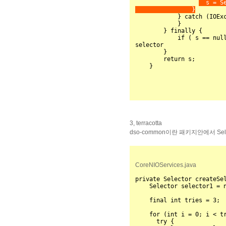
  s = Se
                }

            } catch (IOException iox) {

            }

        } finally {

            if ( s == null ) active.decrementAndGet();//we were unable to find a 
selector

        }

        return s;

    }
3, terracotta
dso-common이란 패키지안에서 Sele
CoreNIOServices.java
private Selector createSel
    Selector selector1 = null;

    final int tries = 3;

    for (int i = 0; i < tries; i++) {

      try {
