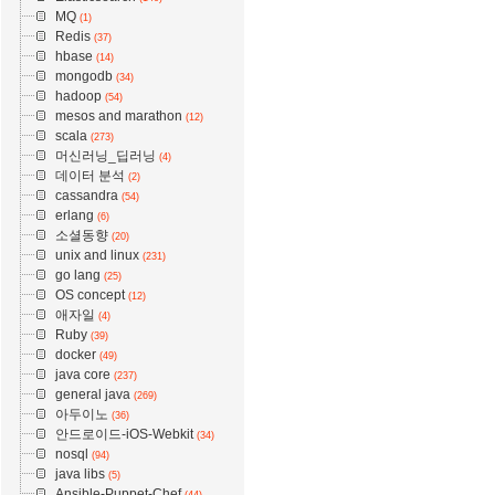
MQ
(1)
Redis
(37)
hbase
(14)
mongodb
(34)
hadoop
(54)
mesos and marathon
(12)
scala
(273)
머신러닝_딥러닝
(4)
데이터 분석
(2)
cassandra
(54)
erlang
(6)
소셜동향
(20)
unix and linux
(231)
go lang
(25)
OS concept
(12)
애자일
(4)
Ruby
(39)
docker
(49)
java core
(237)
general java
(269)
아두이노
(36)
안드로이드-iOS-Webkit
(34)
nosql
(94)
java libs
(5)
Ansible-Puppet-Chef
(44)