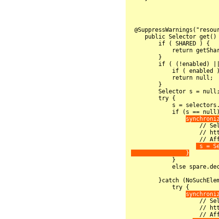
 @SuppressWarnings("resource") // s is closed in put()

    public Selector get() throws IOException{

        if ( SHARED ) {

            return getSharedSelector();

        }

        if ( (!enabled) || active.incrementAndGet() >= maxSelectors ) {

            if ( enabled ) active.decrementAndGet();

            return null;

        }

        Selector s = null;

        try {

            s = selectors.size()>0?selectors.poll():null;

            if (s == null) {

synchroni
                    // Selector.open() isn't thread safe

                    // http://bugs.sun.com/view_bug.do?bug_id=6427854

                    // Affects 1.6.0_29, fixed in 1.7.0_01

 s = Se
                }

            }

            else spare.decrementAndGet();

        }catch (NoSuchElementException x ) {

            try {

synchroni
                    // Selector.open() isn't thread safe

                    // http://bugs.sun.com/view_bug.do?bug_id=6427854

                    // Affects 1.6.0_29, fixed in 1.7.0_01
