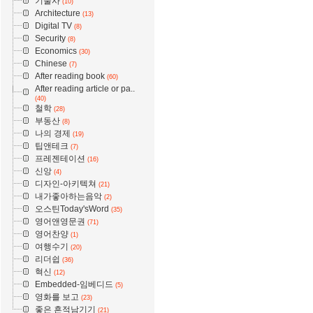
기술사
(10)
Architecture
(13)
Digital TV
(8)
Security
(8)
Economics
(30)
Chinese
(7)
After reading book
(60)
After reading article or pa..
(40)
철학
(28)
부동산
(8)
나의 경제
(19)
팁앤테크
(7)
프레젠테이션
(16)
신앙
(4)
디자인-아키텍쳐
(21)
내가좋아하는음악
(2)
오스틴Today'sWord
(35)
영어앤영문권
(71)
영어찬양
(1)
여행수기
(20)
리더쉽
(36)
혁신
(12)
Embedded-임베디드
(5)
영화를 보고
(23)
좋은 흔적남기기
(21)