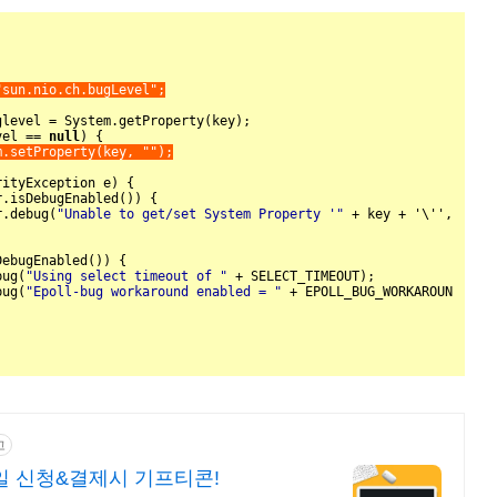
"sun.nio.ch.bugLevel"
;
vel == 
null
m.setProperty(key, 
""
);
r.debug(
"Unable to get/set System Property '"
bug(
"Using select timeout of "
bug(
"Epoll-bug workaround enabled = "
고
일 신청&결제시 기프티콘!