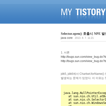
Selector.open() 호출시 NPE 
java core
2013. 8. 7. 11:21
1. 서론
http://bugs.sun.com/view_bug.do
http://bugs.sun.com/view_bug.do
jdk5, jdk6에서 Chartset.forName(
발생되는 문제가 있었다. 이 이유는 Sele
java.lang.NullPointerExcep
   at sun.nio.ch.Util.atBugLevel(Util.java:290)

   at sun.nio.ch.SelectorImpl.<init>(SelectorImpl.java:40)

   at sun.nio.ch.WindowsSelectorImpl.<init>(WindowsSelectorImpl.java:104)
