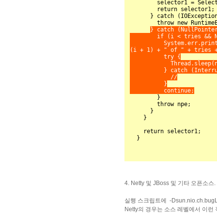
        selector1 = Selector.open();

        return selector1;

      } catch (IOException ioe) {

        throw new RuntimeException(ioe);

} catch (NullPointer
        if (i < tries && NIOWorkarounds.selectorOpenRace(npe)) {

          System.err.println("Attempting to work around sun bug 6427854 (attempt " + 
(i + 1) + " of " + tries +
          try {

            Thread.sleep(new Random().nextInt(20) + 5);

          } catch (InterruptedException ie) {

            //

          }

          continue;

        }

        throw npe;

      }

    }

    return selector1;

4. Netty 및 JBoss 및 기타 오픈소스.
실행 스크립트에
-Dsun.nio.ch.
Netty의 경우는 소스 레벨에서 이런