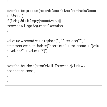
}
override def
process
(record: DeserializedFromKafkaRecor
d):
Unit
= {
if
(StringUtils.
isEmpty
(record.value)) {
throw new
IllegalArgumentException
}
val
value = record.value.replace(
"'"
,
""
).replace(
"
\"
"
,
""
)
statement
.executeUpdate(
"insert into "
+ tablename +
"(valu
e) values(
\"
"
+ value +
"
\"
)"
)
}
override def
close
(errorOrNull:
Throwable
):
Unit
= {
connection
.close()
}
}