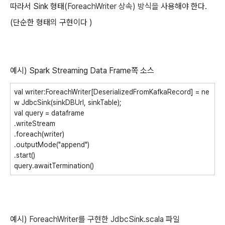
따라서 Sink 형태(
ForeachWriter 상속) 방식을
사용해야 한다.
(단순한 형태의 구현이다 )
예시) Spark Streaming Data Frame쪽 소스
val
writer:ForeachWriter[DeserializedFromKafkaRecord] =
ne
w J
dbcSink(sinkDBUrl
,
sinkTable)
;
val
query = dataframe
.writeStream
.foreach(writer)
.outputMode(
"append"
)
.start()
query.awaitTermination()
예시)
ForeachWriter를 구현한
J
dbcSink.scala 파일