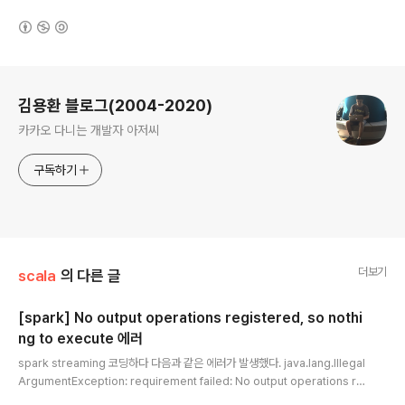
(새창열림)
로그 정보
김용환 블로그(2004-2020)
카카오 다니는 개발자 아저씨
구독하기
더보기
scala
의 다른 글
[spark] No output operations registered, so nothi
ng to execute 에러
글 내용
spark streaming 코딩하다 다음과 같은 에러가 발생했다. java.lang.Illegal
ArgumentException: requirement failed: No output operations re
gistered, so nothing to execute at scala.Predef$.require(Predef.