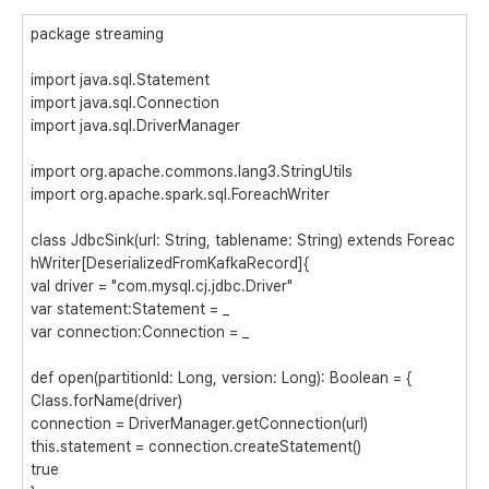
package
streaming
import
java.sql.Statement
import
java.sql.Connection
import
java.sql.DriverManager
import
org.apache.commons.lang3.StringUtils
import
org.apache.spark.sql.ForeachWriter
class J
dbcSink(url:
String
,
tablename:
String
)
extends
Foreac
hWriter[DeserializedFromKafkaRecord]{
val
driver
=
"com.mysql.cj.jdbc.Driver"
var
statement
:Statement = _
var
connection
:Connection = _
def
open
(partitionId:
Long,
version:
Long
):
Boolean
= {
Class.
forName
(
driver
)
connection
= DriverManager.
getConnection
(url)
this
.
statement
=
connection
.createStatement()
true