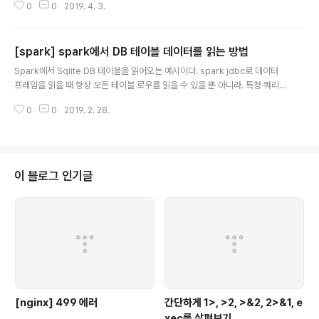
0
0
2019. 4. 3.
scala:224) Exception in thread "main" java.lang.IllegalArgumentE
xception: requirement failed: No output operations registered, s
o nothing to execute at org.apache.spark.streaming.DStreamGra
[spark] spark에서 DB 테이블 데이터를 읽는 방법
ph.validate(DStreamGraph.sca..
글 내용
Spark에서 Sqlite DB 테이블을 읽어오는 예시이다. spark jdbc로 데이터
프레임을 읽을 때 항상 모든 테이블 로우를 읽을 수 있을 뿐 아니라. 특정 쿼리의
데이터만 읽을 수 있다. 두가지 방법이 있는데. 첫 번째는 option("dbtable)에
0
0
2019. 2. 28.
쿼리를 추가하는 방법, 두 번째는 jdbc를 읽을 때 predicate(where절 같은
형태)를 추가하는 방법이 있다. object JDBCMain extends SparkHelper
{ def main(args: Array[String]): Unit = { val driver = "org.sqlite.JD
BC" val path = "origin-source/data/flight-data/jdbc/my-sqlite.db"
val url = s"..
이 블로그 인기글
[nginx] 499 에러
간단하게 1>, >2, >&2, 2>&1, e
xec를 살펴보기