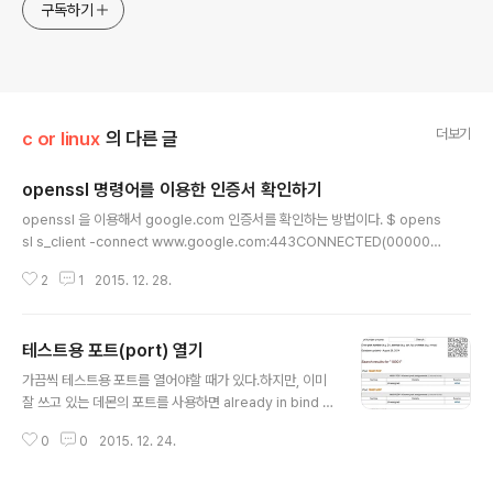
구독하기
더보기
c or linux
의 다른 글
openssl 명령어를 이용한 인증서 확인하기
글 내용
openssl 을 이용해서 google.com 인증서를 확인하는 방법이다. $ opens
sl s_client -connect www.google.com:443CONNECTED(000000
03)depth=2 /C=US/O=GeoTrust Inc./CN=GeoTrust Global CAveri
2
1
2015. 12. 28.
fy error:num=20:unable to get local issuer certificateverify retur
n:0---Certificate chain 0 s:/C=US/ST=California/L=Mountain Vie
w/O=Google Inc/CN=www.google.com i:/C=US/O=Google Inc/C
테스트용 포트(port) 열기
N=Google Internet Authority G2 1 s:/C=US/O=Google Inc..
글 내용
가끔씩 테스트용 포트를 열어야할 때가 있다.하지만, 이미
잘 쓰고 있는 데몬의 포트를 사용하면 already in bind p
ort error가 발생하기 쉬우니.잘 안쓰는 포트를 확인하는
0
0
2015. 12. 24.
것이 좋다. 특정 포트를 계속 쓰고 있다고 판단되면, admi
nsub.net에서 포트 검색을 해보고, 해당 포트가 정말 쓰는
지 체크할 수 있다. 8001번 포트를 계속 쓰는 데몬이 있어