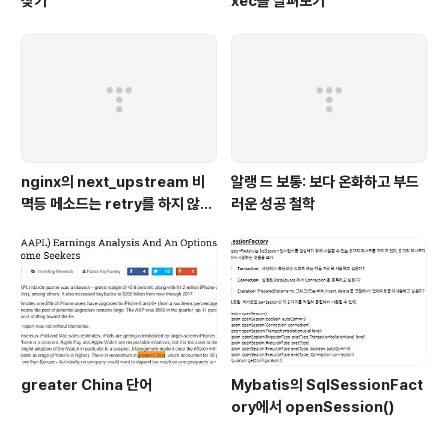
찾기
xec를 살펴보기
nginx의 next_upstream 비
알랭 드 보통: 보다 온화하고 부드
멱등 메소드는 retry를 하지 않는
러운 성공 철학
다 - nginx,python 웹 서버 이용
예시
greater China 단어
Mybatis의 SqlSessionFact
ory에서 openSession()