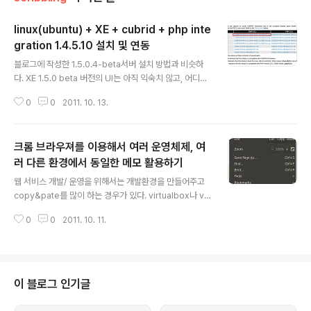
linux(ubuntu) + XE + cubrid + php inte
gration 1.4.5.10 설치 및 연동
글 내용
블로그에 작성한 1.5.0.4-beta서버 설치 방법과 비슷하
다. XE 1.5.0 beta 버전의 UI는 아직 익숙치 않고, 어디에
무엇이 있는지 전혀 모르겠음.. 다시 UI를 1.4대로 바꾸는
0
0
2011. 10. 13.
게 나을 것 같아.. 1.4.5.10으로 설치하는 것으로 하고, cu
brid 연동하는 것에 대한 설치 문서이다. ubuntu 에서 가
장 먼저 큐브리드 8.4을 설치해야 하고, test 라는 DB를
크롬 브라우져를 이용해서 여러 운영체제, 여
만든다. (큐브리드는 버전에 영향을 받으니. 늘 버젼을 기억
해야 한다. 하위 호환성을 절대 생각하면 안됨.) $ sudo a
러 다른 환경에서 동일한 메모 활용하기
글 내용
dd-apt-repository ppa:cubrid/cubrid-8.4.0 $ su
웹 서비스 개발/ 운영을 위해서는 개발환경을 만들어주고
do apt-get update $ sudo apt-get install cubrid
copy&pate를 많이 하는 경우가 있다. virtualbox나 v
http://www.cubri..
mware를 이용해서 guest os를 설치하고 guest os 상
0
0
2011. 10. 11.
에서 테스트를 할 때, main os 간의 내용을 서로 전달할
필요가 있을 때 크롬을 쓰면 좋을 것 같다. virtualbox은
확장 모듈이 있으며, 에버 노트와 같은 웹 서비스도 활용할
수 있다. 구글 크롬에서 공식적으로 아래와 같이 메모를 사
용할 수 있는 방법을 제공하고 있다. http://www.googl
이 블로그 인기글
e.com/support/chrome/bin/answer.py?answer=
185277 동기에 대한 내용을 살펴볼 수 있는데.. ◦동기화