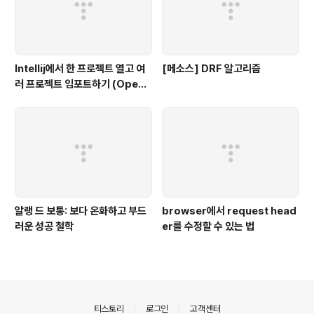
Intellij에서 한 프로젝트 열고 여
[메소스] DRF 알고리즘
러 프로젝트 임포트하기 (Open
multiple projects in Intellij)
알랭 드 보통: 보다 온화하고 부드
browser에서 request head
러운 성공 철학
er를 수정할 수 있는 법
의안내
티스토리
로그인
고객센터