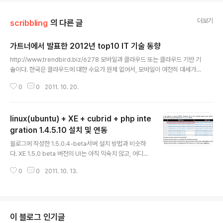
더보기
scribbling
의 다른 글
가트너에서 발표한 2012년 top10 IT 기술 동향
글 내용
http://www.trendbird.biz/6278 모바일과 클라우드 또는 클라우드 기반 기
술이다. 한국은 클라우드에 대한 수요가 원체 없어서, 모바일이 여전히 대세가
될 듯..
0
0
2011. 10. 20.
linux(ubuntu) + XE + cubrid + php inte
gration 1.4.5.10 설치 및 연동
글 내용
블로그에 작성한 1.5.0.4-beta서버 설치 방법과 비슷하
다. XE 1.5.0 beta 버전의 UI는 아직 익숙치 않고, 어디에
무엇이 있는지 전혀 모르겠음.. 다시 UI를 1.4대로 바꾸는
0
0
2011. 10. 13.
게 나을 것 같아.. 1.4.5.10으로 설치하는 것으로 하고, cu
brid 연동하는 것에 대한 설치 문서이다. ubuntu 에서 가
장 먼저 큐브리드 8.4을 설치해야 하고, test 라는 DB를
만든다. (큐브리드는 버전에 영향을 받으니. 늘 버젼을 기억
해야 한다. 하위 호환성을 절대 생각하면 안됨.) $ sudo a
이 블로그 인기글