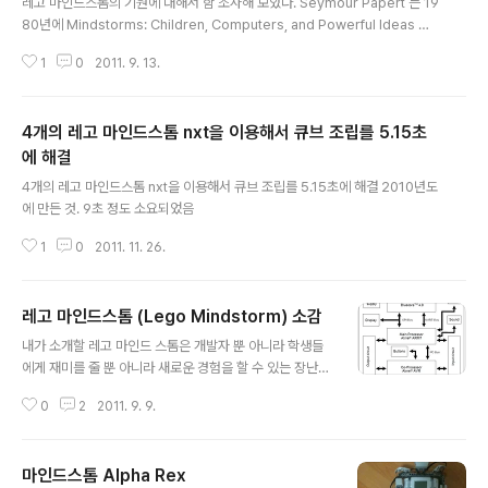
레고 마인드스톰의 기원에 대해서 함 조사해 보았다. Seymour Papert 는 19
80년에 Mindstorms: Children, Computers, and Powerful Ideas 이
란 책을 발간했다. Papert는 수학자와 교육자로서 아이들이 컴퓨터를 이용하
1
0
2011. 9. 13.
여 자연적인 지식과 툴들을 가지고 기계들의 동작원리를 구현할 수 있도록 돕는
것에 관심이 많았다. 이런 노력의 결과로 책을 쓰게 되었다. 나중에는 이 책의 이
름을 따서 레고 마인드스톰이 불려지게 되었다. Papert은 사실 심리학자 Jea
4개의 레고 마인드스톰 nxt을 이용해서 큐브 조립를 5.15초
n Piaget의 학생이었다. Piaget는 당시 아이들에게 수학과 물리을 가르치는
기존의 교육 방식에 비판적인 생각을 하고 있었다. 지식과 정보는 다른 것이고,
에 해결
글 내용
아이들의 심리적인 저항을 무시하는 교육이론은 ..
4개의 레고 마인드스톰 nxt을 이용해서 큐브 조립를 5.15초에 해결 2010년도
에 만든 것. 9초 정도 소요되었음
1
0
2011. 11. 26.
레고 마인드스톰 (Lego Mindstorm) 소감
글 내용
내가 소개할 레고 마인드 스톰은 개발자 뿐 아니라 학생들
에게 재미를 줄 뿐 아니라 새로운 경험을 할 수 있는 장난감
이라는 생각이 들었다. 또한 교육용으로 아주 좋은 제품이
0
2
2011. 9. 9.
라 생각되어 소개를 한다. 짧은 2달 동안 직접 마인드 스톰
을 2달 정도 만지막 거리고 안드로이드 폰을 이용해서 마
인드스톰을 control하면서 가졌던 지식과 소감을 얘기하
마인드스톰 Alpha Rex
고자 한다. 마인드스톰의 시작은 MIT Media 연구소에서
글 내용